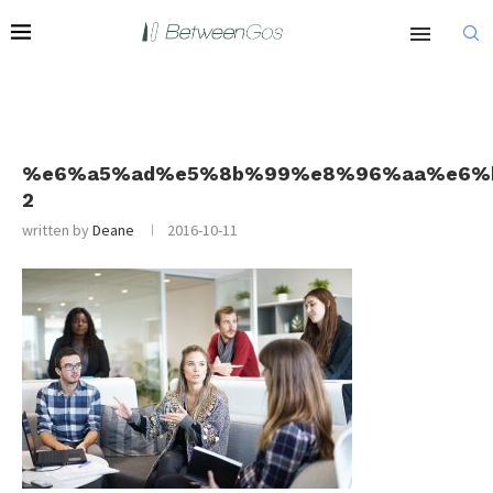
%e6%a5%ad%e5%8b%99%e8%96%aa%e6%
2
written by
Deane
2016-10-11