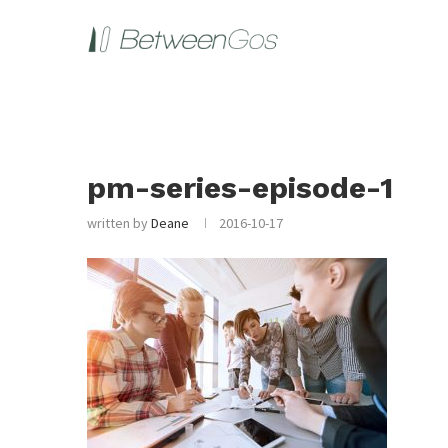
pm-series-episode-1
written by
Deane
2016-10-17