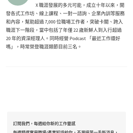
X 職涯發展的多元可能，成立十年以來，開
發各式工作坊、線上課程、一對一諮詢、企業內訓等服務
和內容，幫助超過 7,000 位職場工作者，突破卡關、跨入
職涯下一階段，當中包括了年僅 22 歲新鮮人到入行超過
20 年的資深經理人。同時經營 Podcast 「最近工作還好
嗎」，時常榮登職涯類節目前三名。
訂閱我們，每週給你新的工作靈感
每週精選實用職場/產業知識給你，不漏接第一手新消息，