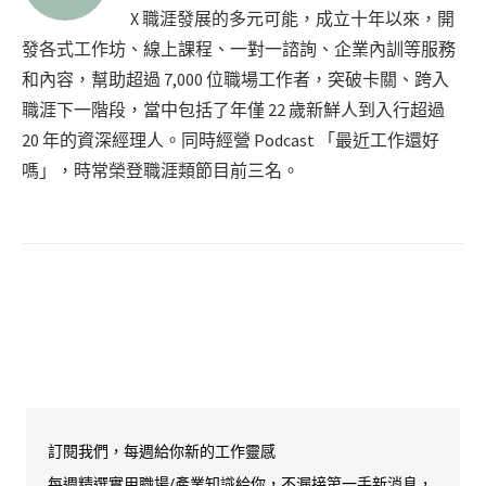
X 職涯發展的多元可能，成立十年以來，開
發各式工作坊、線上課程、一對一諮詢、企業內訓等服務
和內容，幫助超過 7,000 位職場工作者，突破卡關、跨入
職涯下一階段，當中包括了年僅 22 歲新鮮人到入行超過
20 年的資深經理人。同時經營 Podcast 「最近工作還好
嗎」，時常榮登職涯類節目前三名。
訂閱我們，每週給你新的工作靈感
每週精選實用職場/產業知識給你，不漏接第一手新消息，