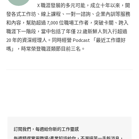
X 職涯發展的多元可能，成立十年以來，開
發各式工作坊、線上課程、一對一諮詢、企業內訓等服務
和內容，幫助超過 7,000 位職場工作者，突破卡關、跨入
職涯下一階段，當中包括了年僅 22 歲新鮮人到入行超過
20 年的資深經理人。同時經營 Podcast 「最近工作還好
嗎」，時常榮登職涯類節目前三名。
訂閱我們，每週給你新的工作靈感
每週精選實用職場/產業知識給你，不漏接第一手新消息，