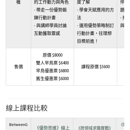
穫
的工作動力與角色
度了解
伴你
- 帶走一份優勢鍛
- 學會天賦應用的方
題，
鍊行動計畫
法
- 
- 與講師學員討論
- 運用優勢策略制訂
與行
互動獲取靈感
行動計畫，往理想
目標前進！
原價 $8000
雙人早鳥票 $6400
$
售價
課程原價 $5600
早鳥優惠票 $6800
舊生優惠票 $6000
線上課程比較
BetweenG
《職
《優勢思維》線上
《跨領域求職實戰》