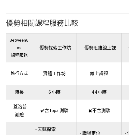
優勢相關課程服務比較
BetweenG
os
優勢探索工作坊
優勢思維線上課
一
課程服務
進行方式
實體工作坊
線上課程
（
時長
6 小時
4.4 小時
蓋洛普
✔️含Top5 測驗
✖️不含測驗
測驗
- 天賦探索
- 職場定位
- 