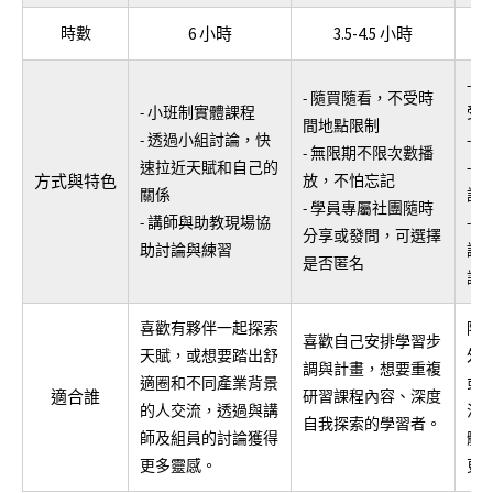
時數
6 小時
3.5-4.5 小時
- 
- 隨買隨看，不受時
- 小班制實體課程
受
間地點限制
- 透過小組討論，快
- 
- 無限期不限次數播
速拉近天賦和自己的
- 
方式與特色
放，不怕忘記
關係
談
- 學員專屬社團隨時
- 講師與助教現場協
- 
分享或發問，可選擇
助討論與練習
論
是否匿名
議
喜歡有夥伴一起探索
除
喜歡自己安排學習步
天賦，或想要踏出舒
外
調與計畫，想要重複
適圈和不同產業背景
或
適合誰
研習課程內容、深度
的人交流，透過與講
決
自我探索的學習者。
師及組員的討論獲得
體
更多靈感。
更