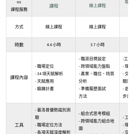
os
現在
線上課程
課程
課程服務
方式
線上課程
線上課程
時數
4.4 小時
3.7 小時
- 職涯目標設定
-工作
- 職場定位
- 跨領域能力盤點
- 理
- 34 項天賦解析
- 產業、職位、特質
- 交
課程內容
- 天賦應用
分析
關原
- 鍛鍊計畫
- 準備履歷面試
- 走
方法
步計
- 蓋洛普優勢識別測
- 組合式思考模組
驗
- 工
- 跨領域能力組合地
工具
- 職場定位方法
- 理
圖
- 各項天賦深度解析
- 交