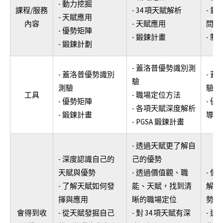
- 動力挖掘
課程/服務
- 34 項天賦解析
- 
- 天賦應用
內容
- 天賦應用
問題
- 優勢矩陣
- 鍛鍊計畫
- 
- 鍛鍊計劃
- 蓋洛普優勢識別測
- 蓋洛普優勢識別
- 
驗
測驗
驗
工具
- 職場定位方法
- 優勢矩陣
- 
- 各項天賦深度解析
- 鍛鍊計畫
導
- PGSA 鍛鍊計畫
- 透過天賦更了解自
- 深度認識自己的
己的優勢
天賦與優勢
- 透過價值觀、職
- 
- 了解天賦如何發
能、天賦，找到清
解自
揮與應用
晰的職場定位
勢
會得到收
- 從天賦發掘自己
- 對 34 項天賦有深
- 