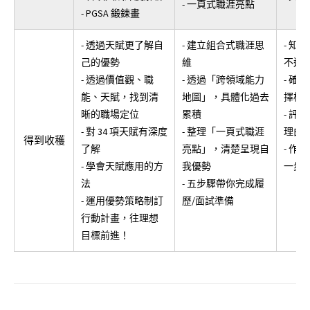
- 一頁式職涯亮點
- PGSA 鍛鍊畫
- 透過天賦更了解自
- 建立組合式職涯思
- 知
己的優勢
維
不適
- 透過價值觀、職
- 透過「跨領域能力
- 確
能、天賦，找到清
地圖」，具體化過去
擇標
晰的職場定位
累積
- 評
- 對 34 項天賦有深度
- 整理「一頁式職涯
理由
得到收穫
了解
亮點」，清楚呈現自
- 作
- 學會天賦應用的方
我優勢
一步
法
- 五步驟帶你完成履
- 運用優勢策略制訂
歷/面試準備
行動計畫，往理想
目標前進！