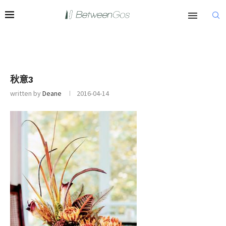
秋意3
written by
Deane
2016-04-14