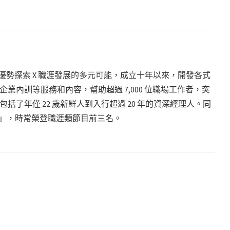
致力於優勢探索 X 職涯發展的多元可能，成立十年以來，開發各式
業內訓等服務和內容，幫助超過 7,000 位職場工作者，突
了年僅 22 歲新鮮人到入行超過 20 年的資深經理人。同
還好嗎」，時常榮登職涯類節目前三名。