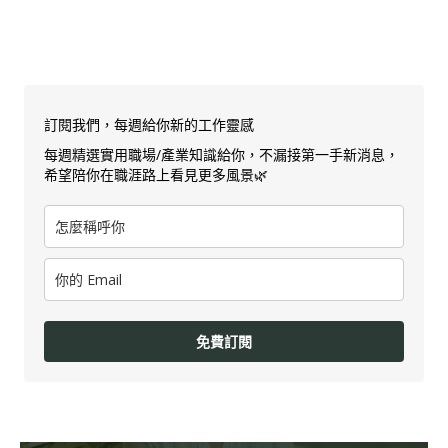
訂閱我們，每週給你新的工作靈感
每週精選實用職場/產業知識給你，不漏接第一手新消息，
希望陪你在職涯路上看見更多風景🌿
免費訂閱