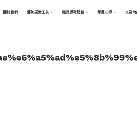
關於我們
優勢探索工具
職涯課程服務
學員心得
企業內
e%e6%a5%ad%e5%8b%99%e