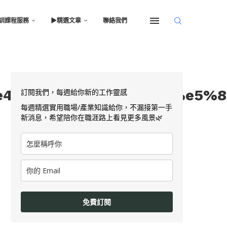
訓課程服務
▶︎精選文章
聯絡我們
4%b8%bb%e7%ae%a1%e5%8d
訂閱我們，每週給你新的工作靈感
每週精選實用職場/產業知識給你，不漏接第一手
新消息，希望陪你在職涯路上看見更多風景🌿
免費訂閱