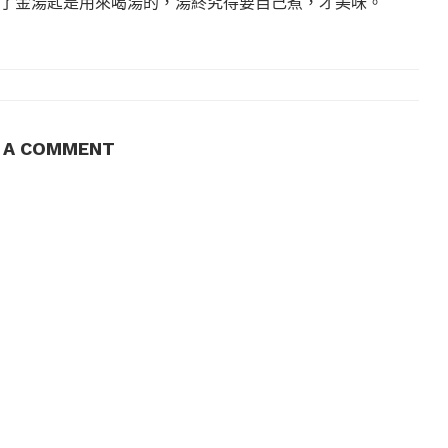
了金湯匙是用來喝湯的，湯終究得要自己煮，才美味。
E A COMMENT