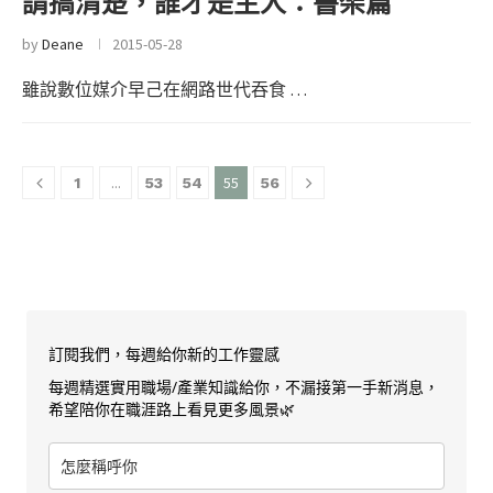
請搞清楚，誰才是主人：書架篇
by
Deane
2015-05-28
雖說數位媒介早己在網路世代吞食 …
...
55
1
53
54
56
訂閱我們，每週給你新的工作靈感
每週精選實用職場/產業知識給你，不漏接第一手新消息，
希望陪你在職涯路上看見更多風景🌿