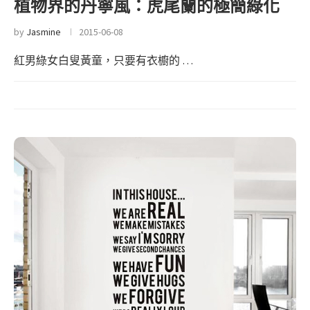
植物界的丹寧風：虎尾蘭的極簡綠化
by
Jasmine
2015-06-08
紅男綠女白叟黃童，只要有衣櫥的 …