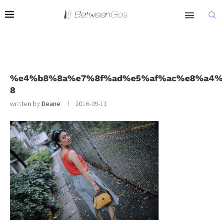
%e4%b8%8a%e7%8f%ad%e5%af%ac%e8%a4%
8
written by
Deane
2016-09-11