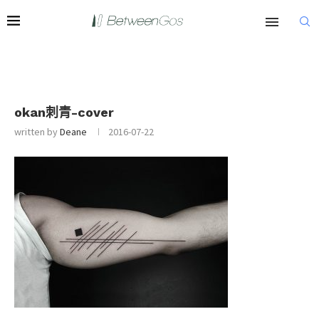
okan刺青-cover
written by
Deane
2016-07-22