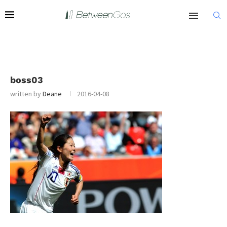
boss03
written by
Deane
2016-04-08