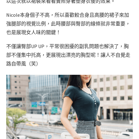
以這次就以裙裝來看看實際穿著塑身衣後的效果。
Nicole本身個子不高，所以喜歡較合身且高腰的裙子來加
強腿部的視覺比例，此時腰部與臀部的線條就非常重要，
也是展現女人味的關鍵！
不僅讓臀部UP UP，平常很困擾的副乳問題也解決了，胸
部不僅集中托高，更展現出漂亮的胸型呢！讓人不自覺走
路自帶風（笑）