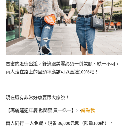
閨蜜的逛街出遊，舒適跟美麗必須一併兼顧、缺一不可，
兩人走在路上的回頭率應該可以直達100%吧！
現在還有非常好康要跟大家說！
【瑪麗蓮週年慶 揪閨蜜 買一送一】>>
請點我
兩人同行 一人免費，現省 36,000元起（限量100組）。