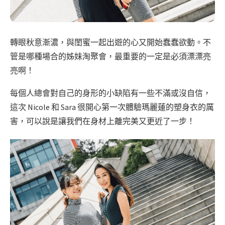
轉眼秋意漸濃，與閨蜜一起出遊的心又開始蠢蠢欲動。不
管是哪種場合的姊妹淘聚會，最重要的一定是必須漂漂亮
亮啊！
每個人總會對自己的身形的小缺陷有一些不滿或沒自信，
這次 Nicole 和 Sara 很開心第一次體驗瑪麗蓮的塑身衣的厲
害，可以說是讓我們在身材上離完美又更近了一步！