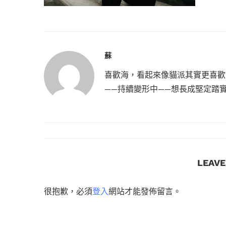
蘇
喜歡海，看起來像貓派其實更喜歡
——持續變形中——想長成堅定踏
LEAV
很抱歉，必須
登入
網站才能發佈留言。