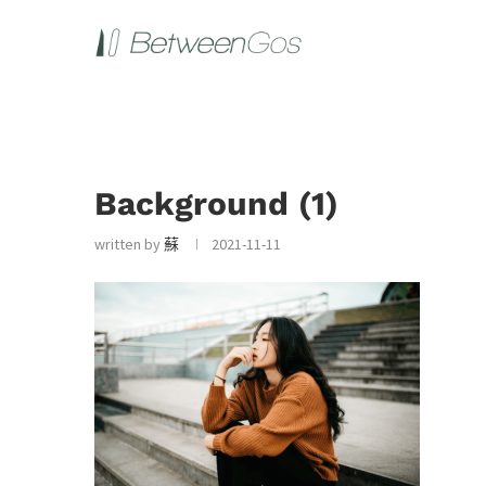
Background (1)
written by
蘇
2021-11-11