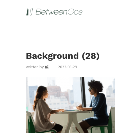
Background (28)
written by
蘇
2022-03-29