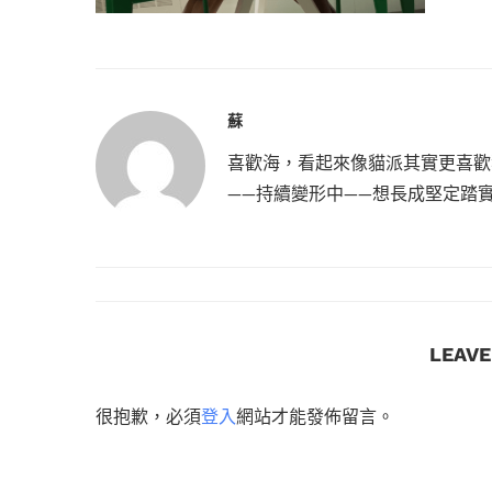
蘇
喜歡海，看起來像貓派其實更喜歡
——持續變形中——想長成堅定踏
LEAV
很抱歉，必須
登入
網站才能發佈留言。