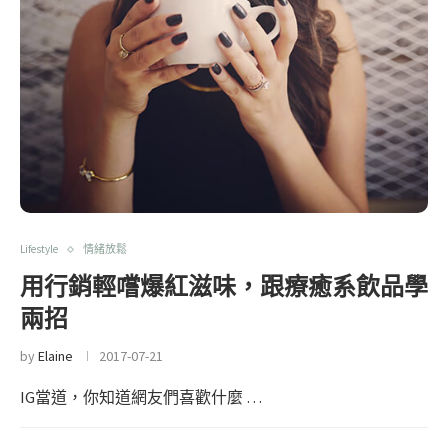
Lifestyle
情緒放鬆
用行銷輕嚐爆紅滋味，跟療癒系飲品學
兩招
by
Elaine
2017-07-21
IG當道，你知道網友們喜歡什麼 …