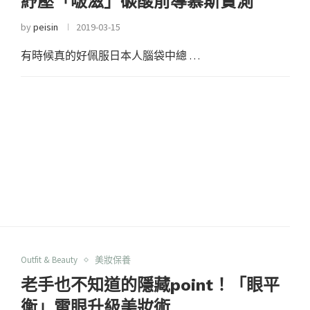
紓壓「啵滋」碳酸前導慕斯實測
by
peisin
2019-03-15
有時候真的好佩服日本人腦袋中總 …
Outfit & Beauty
美妝保養
老手也不知道的隱藏point！「眼平
衡」電眼升級美妝術