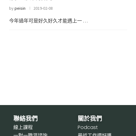
by
peisin
2019-02-08
今年過年可是好久好久才能遇上一 …
聯絡我們
關於我們
線上課程
P
odcast
一對一職涯諮詢
最近工作還好嗎