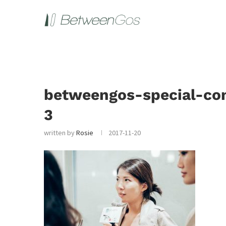
betweengos-special-co
3
written by
Rosie
2017-11-20