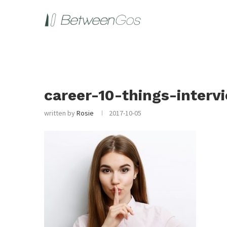
career-10-things-interv
written by
Rosie
2017-10-05