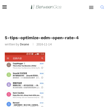
5-tips-optimize-edm-open-rate-4
written by
Deane
2016-11-14