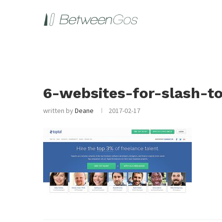
6-websites-for-slash-t
written by
Deane
2017-02-17