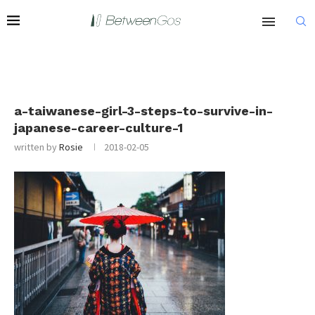
a-taiwanese-girl-3-steps-to-survive-in-
japanese-career-culture-1
written by
Rosie
2018-02-05