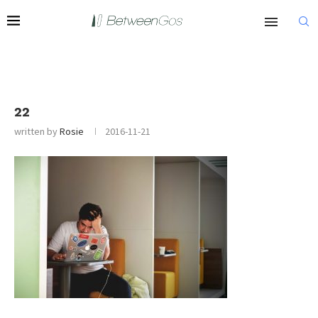
22
written by
Rosie
2016-11-21