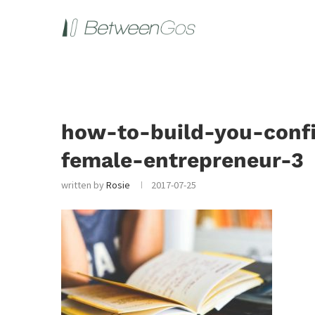
how-to-build-you-conf
female-entrepreneur-3
written by
Rosie
2017-07-25