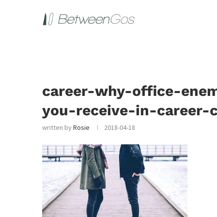
career-why-office-enem
you-receive-in-career-
written by
Rosie
2018-04-18