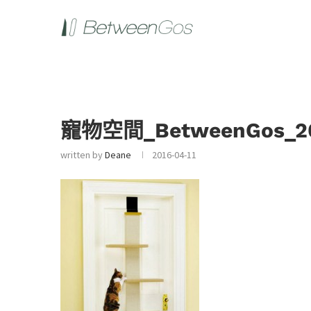
寵物空間_BetweenGos_20
written by
Deane
2016-04-11