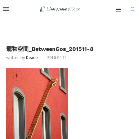
寵物空間_BetweenGos_201511-8
written by
Deane
2016-04-11