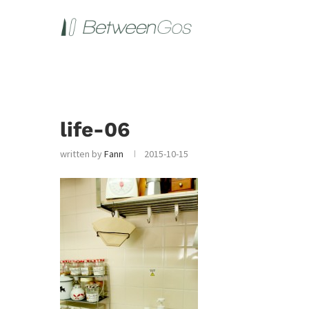
life-06
written by
Fann
2015-10-15