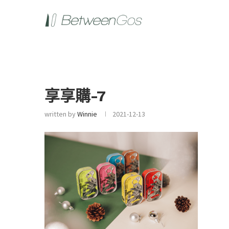
享享購-7
written by
Winnie
2021-12-13