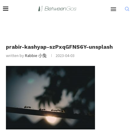
prabir-kashyap-szPxqGFNS6Y-unsplash
written by
Rabbie 小兔
2023-04-03