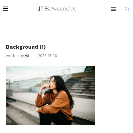
Background (1)
written by
蘇
2022-05-18