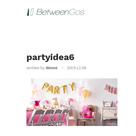
partyidea6
written by
Winnie
2019-12-06