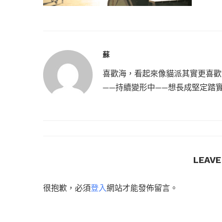
蘇
喜歡海，看起來像貓派其實更喜歡
——持續變形中——想長成堅定踏
LEAV
很抱歉，必須
登入
網站才能發佈留言。