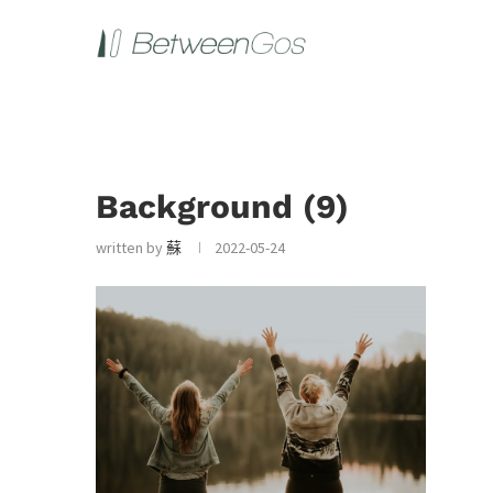
Background (9)
written by
蘇
2022-05-24