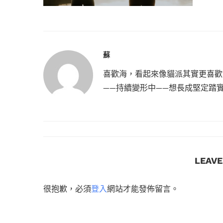
蘇
喜歡海，看起來像貓派其實更喜歡
——持續變形中——想長成堅定踏
LEAV
很抱歉，必須
登入
網站才能發佈留言。