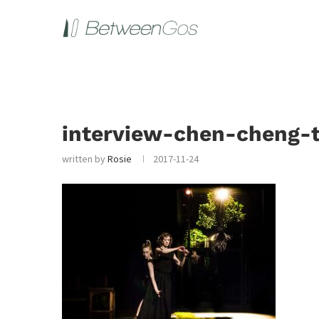
interview-chen-cheng-t
written by
Rosie
2017-11-24