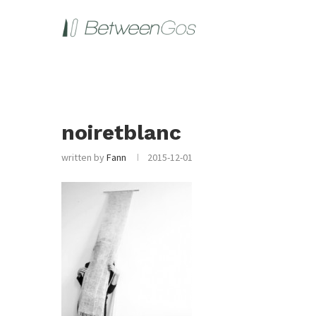
noiretblanc
written by
Fann
2015-12-01