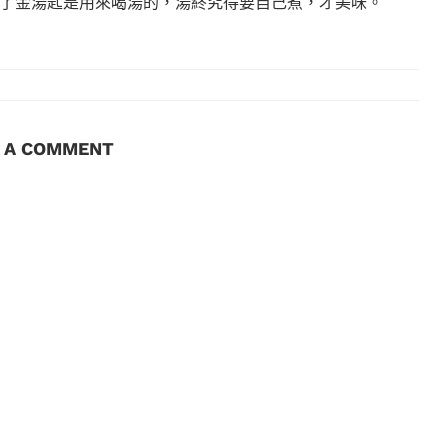
了金湯匙是用來喝湯的，湯終究得要自己煮，才美味。
E A COMMENT