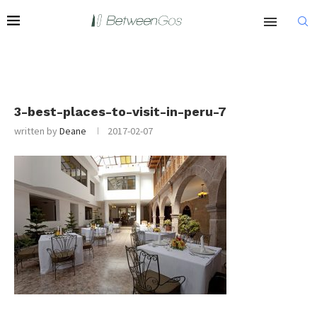
3-best-places-to-visit-in-peru-7
written by
Deane
2017-02-07