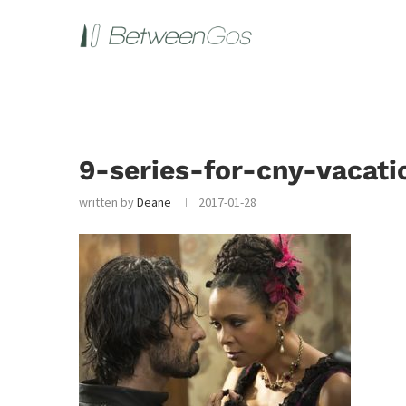
9-series-for-cny-vacati
written by
Deane
2017-01-28