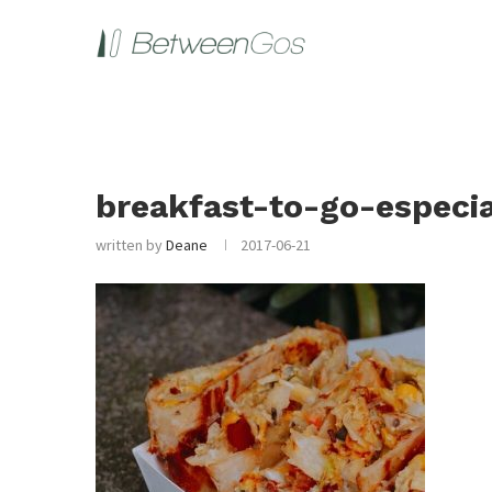
breakfast-to-go-especi
written by
Deane
2017-06-21