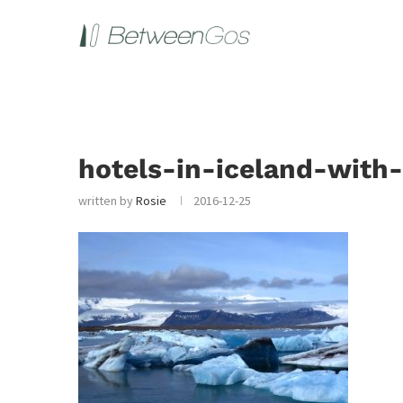
hotels-in-iceland-with
written by
Rosie
2016-12-25