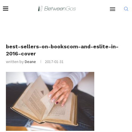
best-sellers-on-bookscom-and-eslite-in-
2016-cover
written by
Deane
2017-01-31