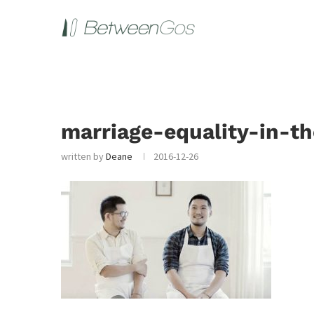
marriage-equality-in-t
written by
Deane
2016-12-26