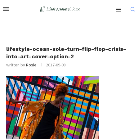
lifestyle-ocean-sole-turn-flip-flop-crisis-
into-art-cover-option-2
written by
Rosie
2017-09-08