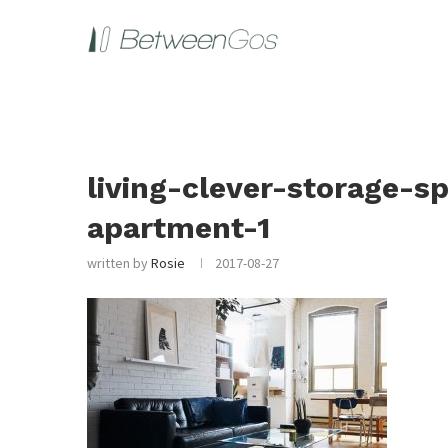
living-clever-storage-s
apartment-1
written by
Rosie
2017-08-27