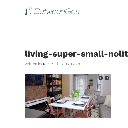
living-super-small-nol
written by
Rosie
2017-12-29