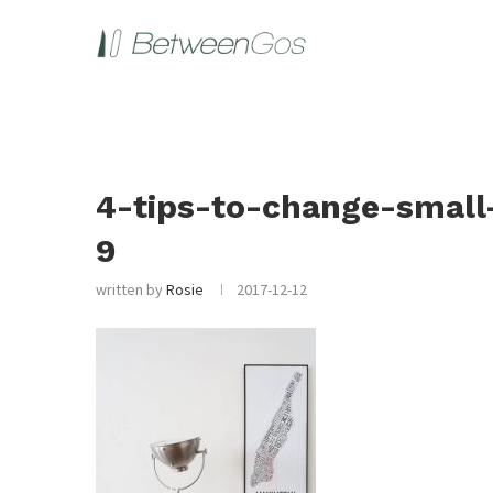
4-tips-to-change-smal
9
written by
Rosie
2017-12-12